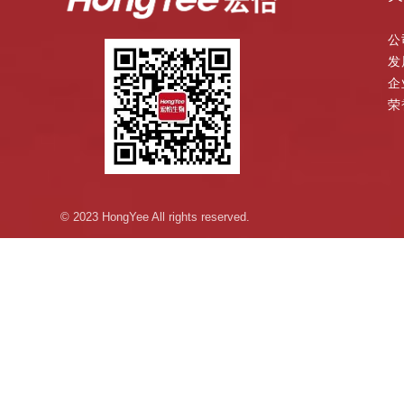
公
发
企
荣
© 2023 HongYee All rights reserved.