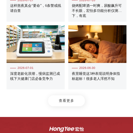
2026-07-17
2026-07-10
这样熬夜真会“要命”，6条警戒线
烧烤配啤酒一时爽，尿酸飙升可
请自查
不长眼，宏怡多功能分析仪测一
下，有底
2026-07-01
2026-06-30
深度老龄化浪潮，慢病监测已成
夜里睡觉这3种表现说明身体指
线下大健康门店必备竞争力
标超标！很多老人浑然不知
查看更多